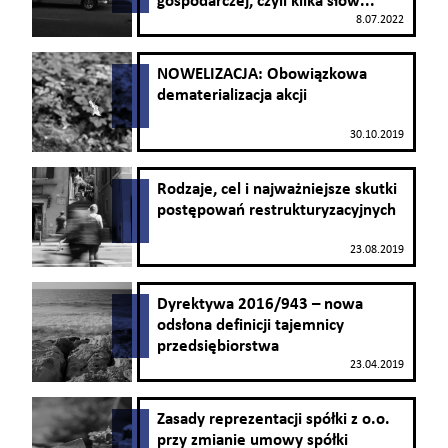
gospodarczej, czyli kilka słów...
8.07.2022
NOWELIZACJA: Obowiązkowa
dematerializacja akcji
30.10.2019
Rodzaje, cel i najważniejsze skutki
postępowań restrukturyzacyjnych
23.08.2019
Dyrektywa 2016/943 – nowa
odsłona definicji tajemnicy
przedsiębiorstwa
23.04.2019
Zasady reprezentacji spółki z o.o.
przy zmianie umowy spółki