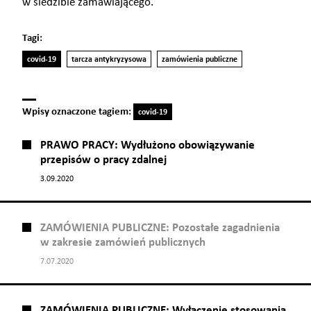
w siedzibie zamawiającego.
Tagi:
covid-19
tarcza antykryzysowa
zamówienia publiczne
Wpisy oznaczone tagiem:
covid-19
PRAWO PRACY: Wydłużono obowiązywanie
przepisów o pracy zdalnej
3.09.2020
ZAMÓWIENIA PUBLICZNE: Pozostałe zagadnienia
w zakresie zamówień publicznych
7.07.2020
ZAMÓWIENIA PUBLICZNE: Wyłączenie stosowania